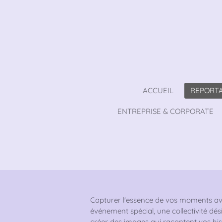
Passer
au
contenu
principal
ACCUEIL
REPORT
ENTREPRISE & CORPORATE
Capturer l'essence de vos moments av
événement spécial, une collectivité dé
créer des images qui racontent vos hi