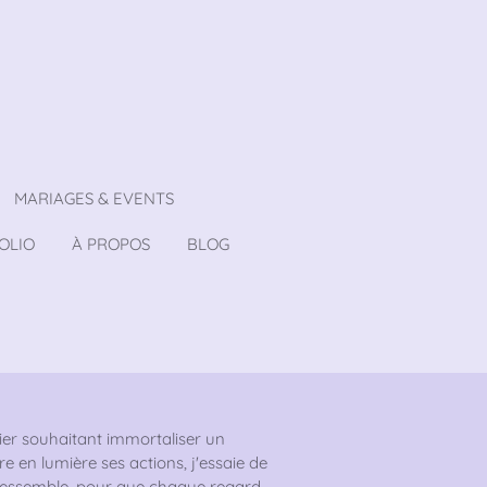
MARIAGES & EVENTS
OLIO
À PROPOS
BLOG
er souhaitant immortaliser un
 en lumière ses actions, j'essaie de
 ressemble, pour que chaque regard